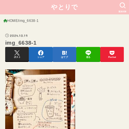
やとりで
SEARCH
HOME
img_6638-1
2024.10.19
img_6638-1
ポスト
シェア
はてブ
送る
Pocket