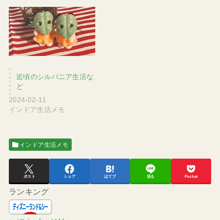
近頃のシルバニア生活な
ど
2024-02-11
インドア生活メモ
インドア生活メモ
ポスト
シェア
はてブ
送る
Pocket
ランキング