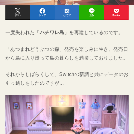
ポスト
シェア
はてブ
送る
Pocket
一度失われた「
ハチワレ島
」を再建しているのです。
「あつまれどうぶつの森」発売を楽しみに生き、発売日
から島に入り浸って島の暮らしを満喫しておりました。
それからしばらくして、Switchの新調と共にデータのお
引っ越しをしたのですが…