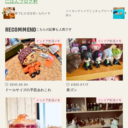
にほんブログ村
メイキングトイでミニチュアケーキ
家でむさぼる甘いものメモ
作り
RECOMMEND
インドア生活メモ
インドア生活メモ
2023.02.04
2025.07.17
ドールサイズの手芸あれこれ
肩ズン
インドア生活メモ
インドア生活メモ