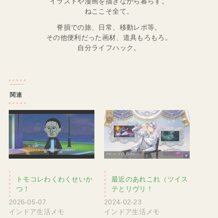
イラストや漫画を描きながら暮らす。
ねここそ全て。
脊損での旅、日常、移動レポ等。
その他便利だった画材、道具もろもろ。
自分ライフハック。
関連
トモコレわくわくせいか
最近のあれこれ（ツイス
つ！
テとリヴリ！
2026-05-07
2024-02-23
インドア生活メモ
インドア生活メモ