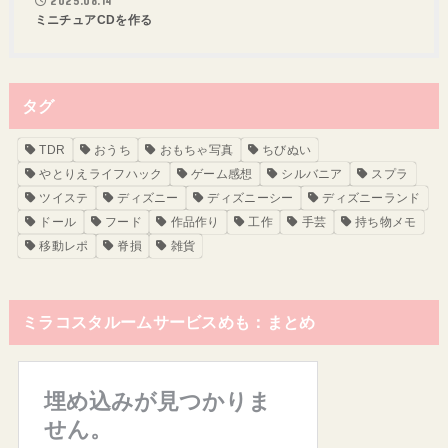
2025.08.14
ミニチュアCDを作る
タグ
TDR
おうち
おもちゃ写真
ちびぬい
やとりえライフハック
ゲーム感想
シルバニア
スプラ
ツイステ
ディズニー
ディズニーシー
ディズニーランド
ドール
フード
作品作り
工作
手芸
持ち物メモ
移動レポ
脊損
雑貨
ミラコスタルームサービスめも：まとめ