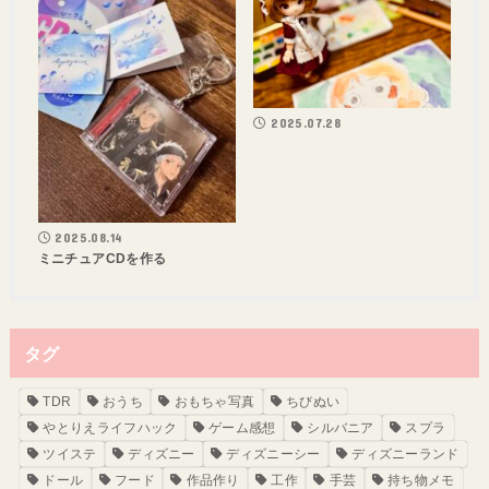
2025.07.28
2025.08.14
ミニチュアCDを作る
タグ
TDR
おうち
おもちゃ写真
ちびぬい
やとりえライフハック
ゲーム感想
シルバニア
スプラ
ツイステ
ディズニー
ディズニーシー
ディズニーランド
ドール
フード
作品作り
工作
手芸
持ち物メモ