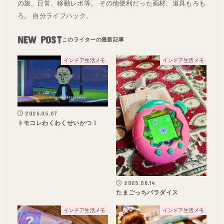
の旅、日常、移動レポ等。 その他便利だった画材、道具もろも
ろ。 自分ライフハック。
NEW POST
インドア生活メモ
インドア生活メモ
2026.05.07
トモコレわくわくせいかつ！
2025.08.14
たまごっちパラダイス
インドア生活メモ
インドア生活メモ