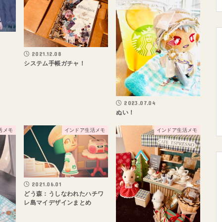
2021.12.08
システム手帳ガチャ！
2023.07.04
ぬい！
活メモ
インドア生活メモ
インドア生活メモ
2021.06.01
どう森：うしなわれたハチワ
レ島マイデザインまとめ