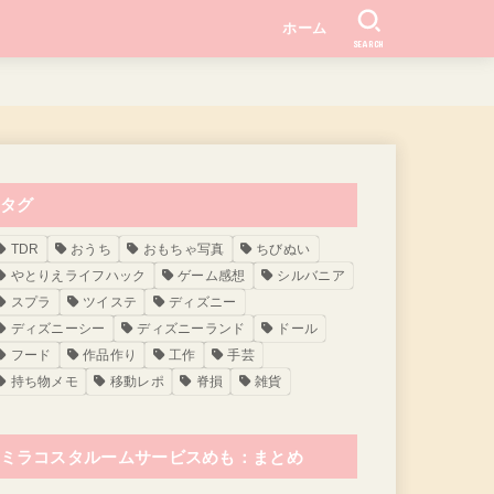
ホーム
SEARCH
タグ
TDR
おうち
おもちゃ写真
ちびぬい
やとりえライフハック
ゲーム感想
シルバニア
スプラ
ツイステ
ディズニー
ディズニーシー
ディズニーランド
ドール
フード
作品作り
工作
手芸
持ち物メモ
移動レポ
脊損
雑貨
ミラコスタルームサービスめも：まとめ