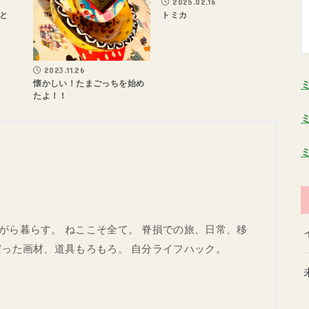
2025.02.16
と
トミカ
2023.11.26
懐かしい！たまごっちを始め
たよ！！
がら暮らす。 ねここそ全て。 脊損での旅、日常、移
だった画材、道具もろもろ。 自分ライフハック。