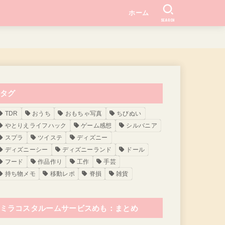
ホーム
SEARCH
タグ
TDR
おうち
おもちゃ写真
ちびぬい
やとりえライフハック
ゲーム感想
シルバニア
スプラ
ツイステ
ディズニー
ディズニーシー
ディズニーランド
ドール
フード
作品作り
工作
手芸
持ち物メモ
移動レポ
脊損
雑貨
ミラコスタルームサービスめも：まとめ