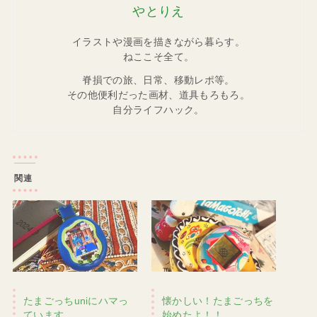
やとりえ
イラストや漫画を描きながら暮らす。
ねここそ全て。
脊損での旅、日常、移動レポ等。
その他便利だった画材、道具もろもろ。
自分ライフハック。
関連
たまごっちuniにハマっ
懐かしい！たまごっちを
ています
始めたよ！！