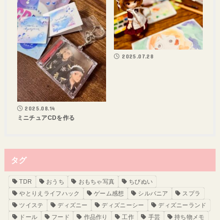
2025.07.28
2025.08.14
ミニチュアCDを作る
タグ
TDR
おうち
おもちゃ写真
ちびぬい
やとりえライフハック
ゲーム感想
シルバニア
スプラ
ツイステ
ディズニー
ディズニーシー
ディズニーランド
ドール
フード
作品作り
工作
手芸
持ち物メモ