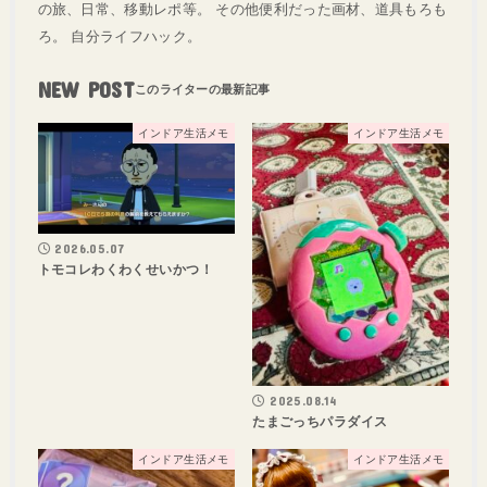
の旅、日常、移動レポ等。 その他便利だった画材、道具もろも
ろ。 自分ライフハック。
NEW POST
インドア生活メモ
インドア生活メモ
2026.05.07
トモコレわくわくせいかつ！
2025.08.14
たまごっちパラダイス
インドア生活メモ
インドア生活メモ