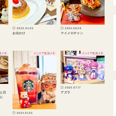
2025.04.05
2024.08.28
お出かけ
マイメロチャン
活メモ
インドア生活メモ
インドア生活メモ
2025.07.17
と日
アズラ
に
2024.01.05