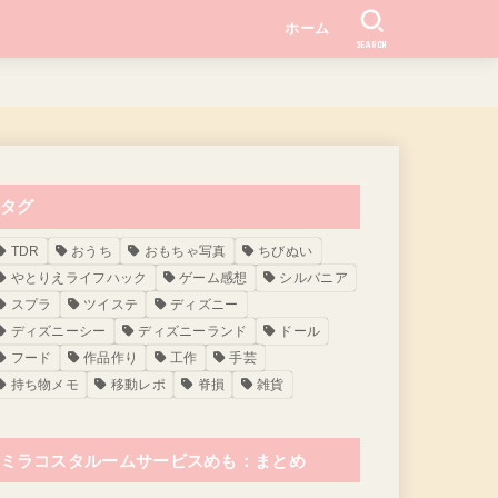
ホーム
SEARCH
タグ
TDR
おうち
おもちゃ写真
ちびぬい
やとりえライフハック
ゲーム感想
シルバニア
スプラ
ツイステ
ディズニー
ディズニーシー
ディズニーランド
ドール
フード
作品作り
工作
手芸
持ち物メモ
移動レポ
脊損
雑貨
ミラコスタルームサービスめも：まとめ