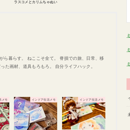
ラスコメとカリムちゃぬい
がら暮らす。 ねここそ全て。 脊損での旅、日常、移
だった画材、道具もろもろ。 自分ライフハック。
活メモ
インドア生活メモ
インドア生活メモ