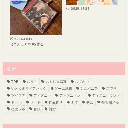
2025.07.28
2025.08.14
ミニチュアCDを作る
タグ
TDR
おうち
おもちゃ写真
ちびぬい
やとりえライフハック
ゲーム感想
シルバニア
スプラ
ツイステ
ディズニー
ディズニーシー
ディズニーランド
ドール
フード
作品作り
工作
手芸
持ち物メモ
移動レポ
脊損
雑貨