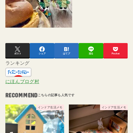
ポスト
シェア
はてブ
送る
Pocket
ランキング
にほんブログ村
RECOMMEND
インドア生活メモ
インドア生活メモ