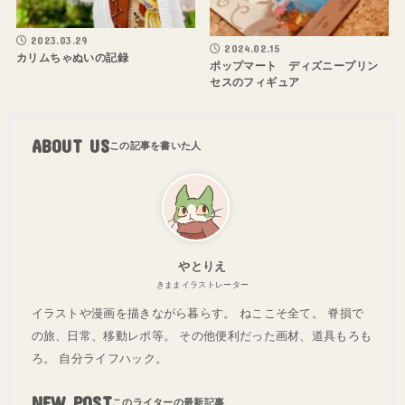
2023.03.29
2024.02.15
カリムちゃぬいの記録
ポップマート ディズニープリン
セスのフィギュア
ABOUT US
やとりえ
きままイラストレーター
イラストや漫画を描きながら暮らす。 ねここそ全て。 脊損で
の旅、日常、移動レポ等。 その他便利だった画材、道具もろも
ろ。 自分ライフハック。
NEW POST