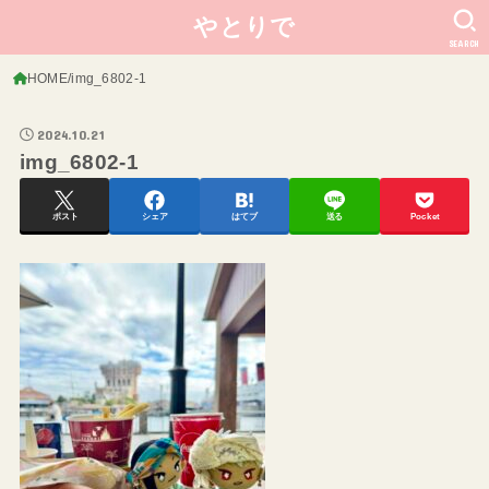
やとりで
SEARCH
HOME
img_6802-1
2024.10.21
img_6802-1
ポスト
シェア
はてブ
送る
Pocket