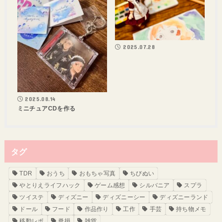
2025.07.28
2025.08.14
ミニチュアCDを作る
タグ
TDR
おうち
おもちゃ写真
ちびぬい
やとりえライフハック
ゲーム感想
シルバニア
スプラ
ツイステ
ディズニー
ディズニーシー
ディズニーランド
ドール
フード
作品作り
工作
手芸
持ち物メモ
移動レポ
脊損
雑貨