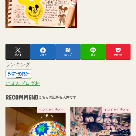
ポスト
シェア
はてブ
送る
Pocket
ランキング
にほんブログ村
RECOMMEND
インドア生活メモ
インドア生活メモ