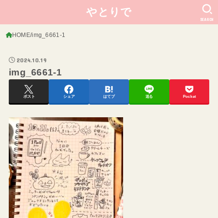
やとりで
SEARCH
HOME
img_6661-1
2024.10.19
img_6661-1
ポスト
シェア
はてブ
送る
Pocket