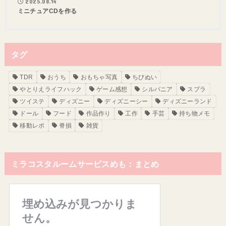
2025.08.14
ミニチュアCDを作る
タグ
TDR
おうち
おもちゃ写真
ちびぬい
やとりえライフハック
ゲーム感想
シルバニア
スプラ
ツイステ
ディズニー
ディズニーシー
ディズニーランド
ドール
フード
作品作り
工作
手芸
持ち物メモ
移動レポ
脊損
雑貨
ミラコスタルームサービスめも：まとめ