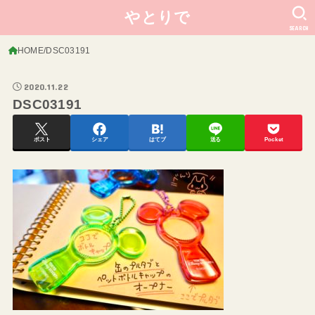
やとりで
SEARCH
HOME
DSC03191
2020.11.22
DSC03191
ポスト
シェア
はてブ
送る
Pocket