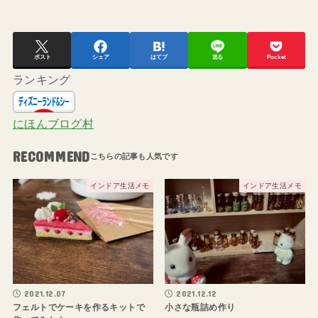
ポスト
シェア
はてブ
送る
Pocket
ランキング
にほんブログ村
RECOMMEND
インドア生活メモ
インドア生活メモ
2021.12.07
2021.12.12
フェルトでケーキを作るキットで
小さな瓶詰め作り