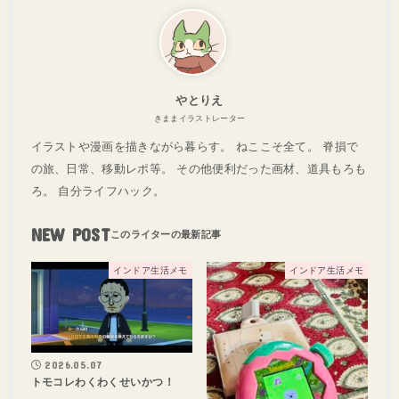
やとりえ
きままイラストレーター
イラストや漫画を描きながら暮らす。 ねここそ全て。 脊損で
の旅、日常、移動レポ等。 その他便利だった画材、道具もろも
ろ。 自分ライフハック。
NEW POST
インドア生活メモ
インドア生活メモ
2026.05.07
トモコレわくわくせいかつ！