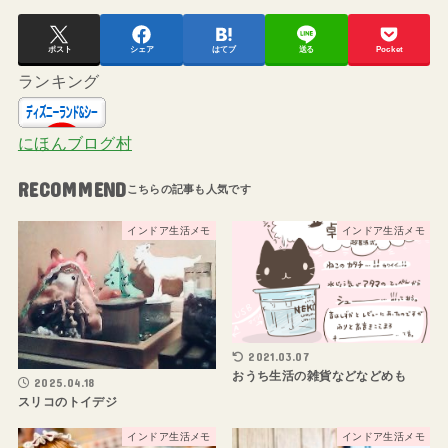
ポスト
シェア
はてブ
送る
Pocket
ランキング
にほんブログ村
RECOMMEND
インドア生活メモ
インドア生活メモ
2021.03.07
おうち生活の雑貨などなどめも
2025.04.18
スリコのトイデジ
インドア生活メモ
インドア生活メモ