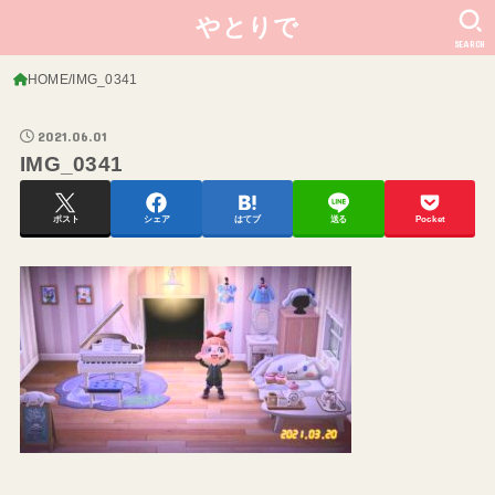
やとりで
SEARCH
HOME
IMG_0341
2021.06.01
IMG_0341
ポスト
シェア
はてブ
送る
Pocket