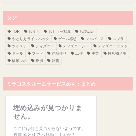
タグ
TDR
おうち
おもちゃ写真
ちびぬい
やとりえライフハック
ゲーム感想
シルバニア
スプラ
ツイステ
ディズニー
ディズニーシー
ディズニーランド
ドール
フード
作品作り
工作
手芸
持ち物メモ
移動レポ
脊損
雑貨
ミラコスタルームサービスめも：まとめ