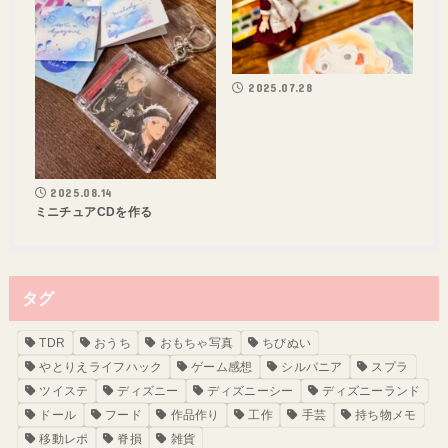
2025.07.28
2025.08.14
ミニチュアCDを作る
タグ
TDR
おうち
おもちゃ写真
ちびぬい
やとりえライフハック
ゲーム感想
シルバニア
スプラ
ツイステ
ディズニー
ディズニーシー
ディズニーランド
ドール
フード
作品作り
工作
手芸
持ち物メモ
移動レポ
脊損
雑貨