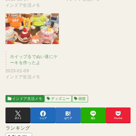
インドア生活メモ
ホイップるでぬい達にケ
ーキを作ったよ
2023-01-09
インドア生活メモ
インドア生活メモ
ディズニー
雑貨
ポスト
シェア
はてブ
送る
Pocket
ランキング