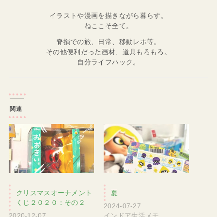
イラストや漫画を描きながら暮らす。
ねここそ全て。
脊損での旅、日常、移動レポ等。
その他便利だった画材、道具もろもろ。
自分ライフハック。
関連
クリスマスオーナメント
夏
くじ２０２０：その２
2024-07-27
2020-12-07
インドア生活メモ