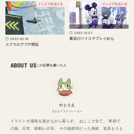
インドア生活メモ
インドア生活メモ
2023.10.27
最近のツイステプレイめも
2023.02.18
スプラのアプデ間近
ABOUT US
やとりえ
きままイラストレーター
イラストや漫画を描きながら暮らす。 ねここそ全て。 脊損で
の旅、日常、移動レポ等。 その他便利だった画材、道具もろも