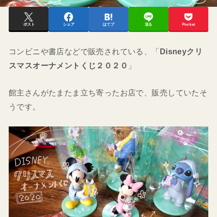
ポスト
シェア
はてブ
送る
Pocket
コンビニや書店などで販売されている、「
Disneyクリ
スマスオーナメントくじ２０２０
」
館主さんがたまたま立ち寄ったお店で、販売していたそ
うです。