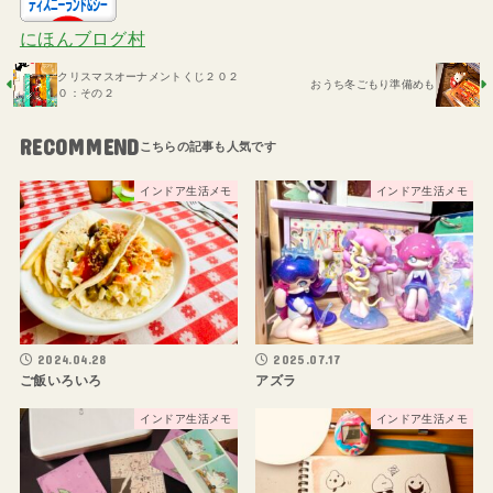
にほんブログ村
クリスマスオーナメントくじ２０２
おうち冬ごもり準備めも
０：その２
RECOMMEND
インドア生活メモ
インドア生活メモ
2024.04.28
2025.07.17
ご飯いろいろ
アズラ
インドア生活メモ
インドア生活メモ