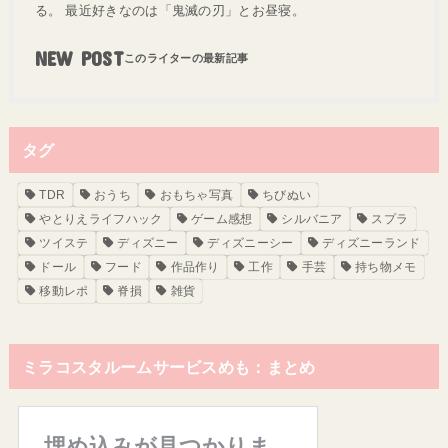
る。 最近好きなのは「鬼滅の刃」とお昼寝。
NEW POST
タグ
TDR
おうち
おもちゃ写真
ちびぬい
やとりえライフハック
ゲーム感想
シルバニア
スプラ
ツイステ
ディズニー
ディズニーシー
ディズニーランド
ドール
フード
作品作り
工作
手芸
持ち物メモ
移動レポ
脊損
雑貨
ミラコスタルームサービスめも：まとめ