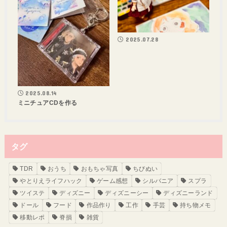
2025.07.28
2025.08.14
ミニチュアCDを作る
タグ
TDR
おうち
おもちゃ写真
ちびぬい
やとりえライフハック
ゲーム感想
シルバニア
スプラ
ツイステ
ディズニー
ディズニーシー
ディズニーランド
ドール
フード
作品作り
工作
手芸
持ち物メモ
移動レポ
脊損
雑貨