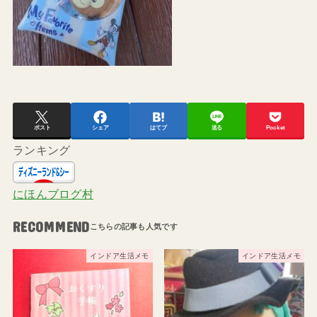
ポスト
シェア
はてブ
送る
Pocket
ランキング
にほんブログ村
RECOMMEND
インドア生活メモ
インドア生活メモ