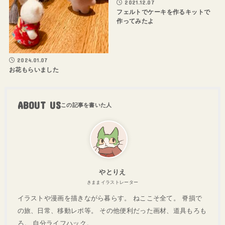
2021.12.07
フェルトでケーキを作るキットで
作ってみたよ
2024.01.07
お花もらいました
ABOUT US
やとりえ
きままイラストレーター
イラストや漫画を描きながら暮らす。 ねここそ全て。 脊損で
の旅、日常、移動レポ等。 その他便利だった画材、道具もろも
ろ。 自分ライフハック。