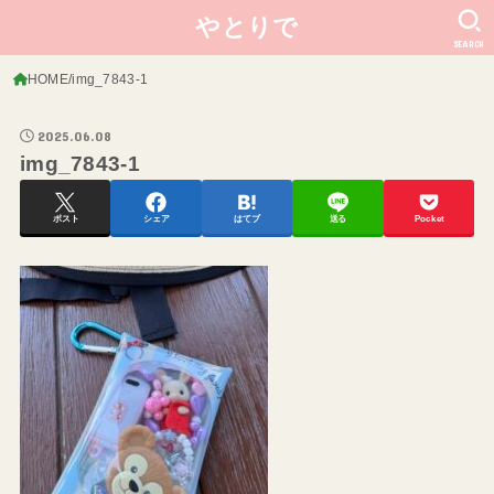
やとりで
SEARCH
HOME
img_7843-1
2025.06.08
img_7843-1
ポスト
シェア
はてブ
送る
Pocket