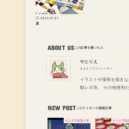
2024.07.27
夏
ABOUT US
やとりえ
きままイラストレーター
イラストや漫画を描きな
動レポ等。 その他便利
NEW POST
インドア生活メモ
インドア生