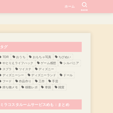
ホーム
SEARCH
タグ
TDR
おうち
おもちゃ写真
ちびぬい
やとりえライフハック
ゲーム感想
シルバニア
スプラ
ツイステ
ディズニー
ディズニーシー
ディズニーランド
ドール
フード
作品作り
工作
手芸
持ち物メモ
移動レポ
脊損
雑貨
ミラコスタルームサービスめも：まとめ