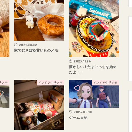
2021.08.02
家でむさぼる甘いものメモ
2023.11.26
懐かしい！たまごっちを始め
たよ！！
活メモ
インドア生活メモ
インドア生活メモ
2023.02.18
ゲーム日記