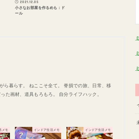
2021.12.05
小さなお部屋を作るめも：ド
ール
がら暮らす。 ねここそ全て。 脊損での旅、日常、移
だった画材、道具もろもろ。 自分ライフハック。
活メモ
インドア生活メモ
インドア生活メモ