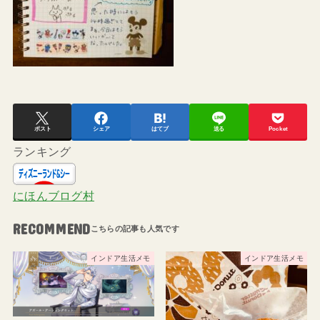
ポスト
シェア
はてブ
送る
Pocket
ランキング
にほんブログ村
RECOMMEND
インドア生活メモ
インドア生活メモ