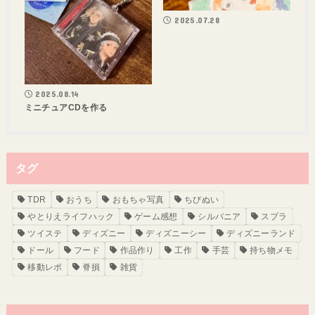
2025.07.28
2025.08.14
ミニチュアCDを作る
タグ
TDR
おうち
おもちゃ写真
ちびぬい
やとりえライフハック
ゲーム感想
シルバニア
スプラ
ツイステ
ディズニー
ディズニーシー
ディズニーランド
ドール
フード
作品作り
工作
手芸
持ち物メモ
移動レポ
脊損
雑貨