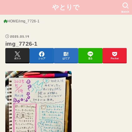
やとりで
SEARCH
HOME
img_7726-1
2025.05.19
img_7726-1
ポスト
シェア
はてブ
送る
Pocket