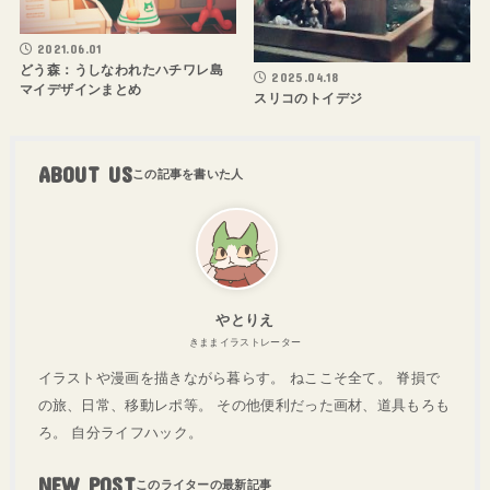
2021.06.01
どう森：うしなわれたハチワレ島
2025.04.18
マイデザインまとめ
スリコのトイデジ
ABOUT US
やとりえ
きままイラストレーター
イラストや漫画を描きながら暮らす。 ねここそ全て。 脊損で
の旅、日常、移動レポ等。 その他便利だった画材、道具もろも
ろ。 自分ライフハック。
NEW POST