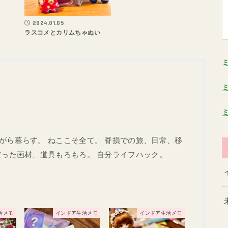
2024.01.05
ラスコメとカリムちゃぬい
がら暮らす。 ねここそ全て。 脊損での旅、日常、移
だった画材、道具もろもろ。 自分ライフハック。
活メモ
インドア生活メモ
インドア生活メモ