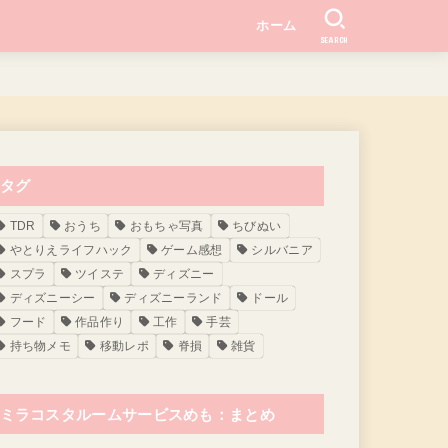
ホーム
SEARCH
タグ
TDR
おうち
おもちゃ写真
ちびぬい
やとりえライフハック
ゲーム感想
シルバニア
スプラ
ツイステ
ディズニー
ディズニーシー
ディズニーランド
ドール
フード
作品作り
工作
手芸
持ち物メモ
移動レポ
脊損
雑貨
ミラコスタルームサービスめも：まとめ