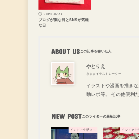
2025.07.17
ブログが楽な日とSNSが気軽
な日
ABOUT US
やとりえ
きままイラストレーター
イラストや漫画を描きな
動レポ等。 その他便利
NEW POST
インドア生活メモ
インドア生