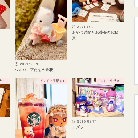
2021.03.07
おやつ時間とお茶会のお写
真！
2021.12.09
シルバニアたちの近状
活メモ
インドア生活メモ
インドア生活メモ
2025.07.17
アズラ