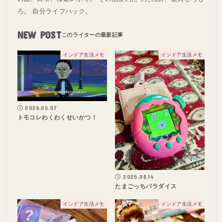
ろ。 自分ライフハック。
NEW POST
インドア生活メモ
インドア生活メモ
2026.05.07
トモコレわくわくせいかつ！
2025.08.14
たまごっちパラダイス
インドア生活メモ
インドア生活メモ