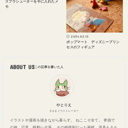
スプラシューターを手に入れたメ
モ
2024.02.15
ポップマート ディズニープリン
セスのフィギュア
ABOUT US
やとりえ
きままイラストレーター
イラストや漫画を描きながら暮らす。 ねここそ全て。 脊損で
の旅、日常、移動レポ等。 その他便利だった画材、道具もろも