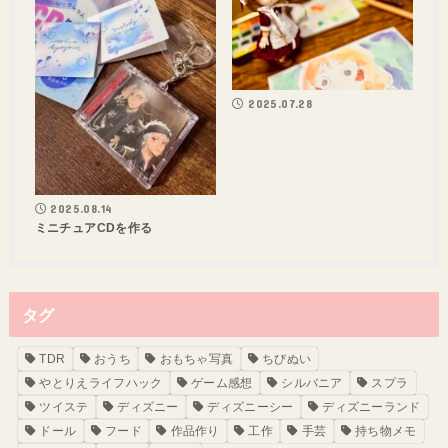
2025.07.28
2025.08.14
ミニチュアCDを作る
タグ
TDR
おうち
おもちゃ写真
ちびぬい
やとりえライフハック
ゲーム感想
シルバニア
スプラ
ツイステ
ディズニー
ディズニーシー
ディズニーランド
ドール
フード
作品作り
工作
手芸
持ち物メモ