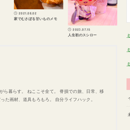
2021.08.02
家でむさぼる甘いものメモ
2023.07.15
人生初のスシロー
がら暮らす。 ねここそ全て。 脊損での旅、日常、移
だった画材、道具もろもろ。 自分ライフハック。