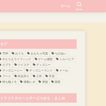
ホーム
SEARCH
タグ
TDR
おうち
おもちゃ写真
ちびぬい
やとりえライフハック
ゲーム感想
シルバニア
スプラ
ツイステ
ディズニー
ディズニーシー
ディズニーランド
ドール
フード
作品作り
工作
手芸
持ち物メモ
移動レポ
脊損
雑貨
ミラコスタルームサービスめも：まとめ