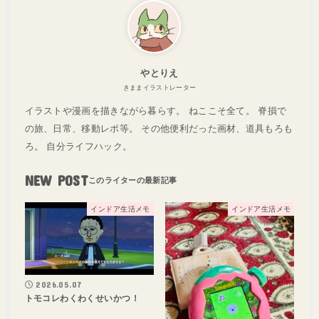
やとりえ
きままイラストレーター
イラストや漫画を描きながら暮らす。 ねここそ全て。 脊損で
の旅、日常、移動レポ等。 その他便利だった画材、道具もろも
ろ。 自分ライフハック。
NEW POST
インドア生活メモ
インドア生活メモ
2026.05.07
トモコレわくわくせいかつ！