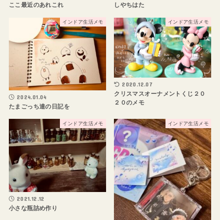
ここ最近のあれこれ
しやちはた
インドア生活メモ
インドア生活メモ
2020.12.07
クリスマスオーナメントくじ２０
2024.01.04
２０のメモ
たまごっち達の日記を
インドア生活メモ
インドア生活メモ
2021.12.12
小さな瓶詰め作り