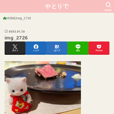
やとりで
SEARCH
HOME
img_2726
2023.01.30
img_2726
ポスト
シェア
はてブ
送る
Pocket