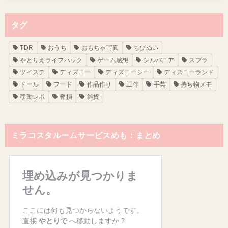
タグ
TDR
おうち
おもちゃ写真
ちびぬい
やとりえライフハック
ゲーム感想
シルバニア
スプラ
ツイステ
ディズニー
ディズニーシー
ディズニーランド
ドール
フード
作品作り
工作
手芸
持ち物メモ
移動レポ
脊損
雑貨
ミラコスタルームサービスめも：まとめ