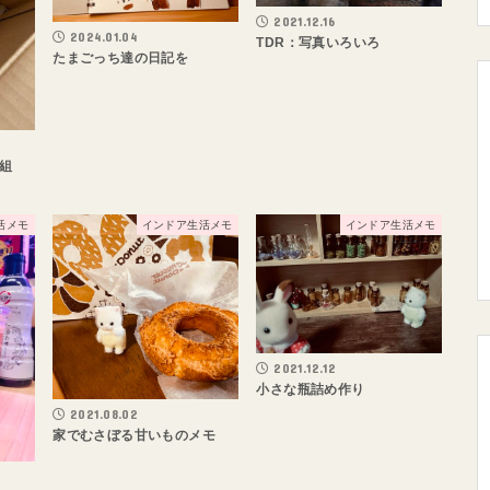
2021.12.16
2024.01.04
TDR：写真いろいろ
たまごっち達の日記を
組
活メモ
インドア生活メモ
インドア生活メモ
2021.12.12
小さな瓶詰め作り
2021.08.02
家でむさぼる甘いものメモ