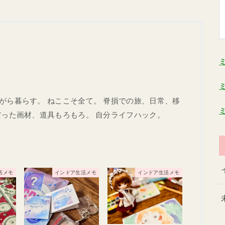
がら暮らす。 ねここそ全て。 脊損での旅、日常、移
だった画材、道具もろもろ。 自分ライフハック。
活メモ
インドア生活メモ
インドア生活メモ