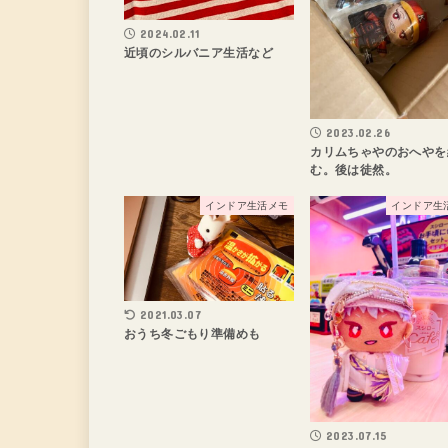
2024.02.11
近頃のシルバニア生活など
2023.02.26
カリムちゃやのおへやを
む。後は徒然。
インドア生活メモ
インドア生
2021.03.07
おうち冬ごもり準備めも
2023.07.15