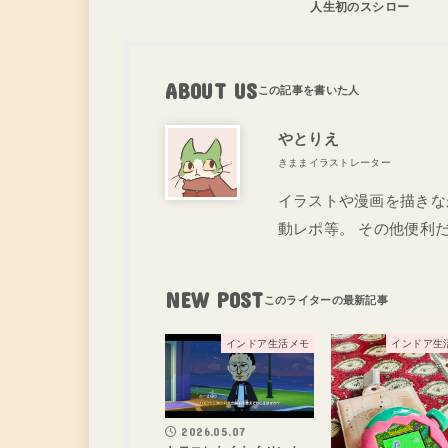
人生初のスシロー
ABOUT US
やとりえ
きままイラストレーター
イラストや漫画を描きな
動レポ等。 その他便利
NEW POST
インドア生活メモ
インドア生
2026.05.07