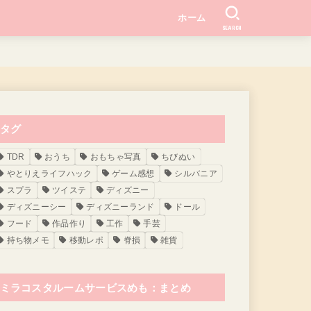
ホーム
SEARCH
タグ
TDR
おうち
おもちゃ写真
ちびぬい
やとりえライフハック
ゲーム感想
シルバニア
スプラ
ツイステ
ディズニー
ディズニーシー
ディズニーランド
ドール
フード
作品作り
工作
手芸
持ち物メモ
移動レポ
脊損
雑貨
ミラコスタルームサービスめも：まとめ