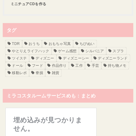
ミニチュアCDを作る
タグ
TDR
おうち
おもちゃ写真
ちびぬい
やとりえライフハック
ゲーム感想
シルバニア
スプラ
ツイステ
ディズニー
ディズニーシー
ディズニーランド
ドール
フード
作品作り
工作
手芸
持ち物メモ
移動レポ
脊損
雑貨
ミラコスタルームサービスめも：まとめ