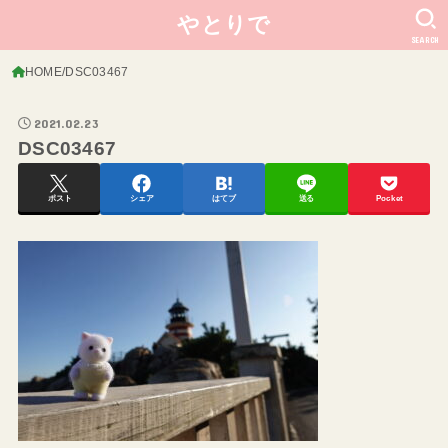
やとりで
SEARCH
HOME
DSC03467
2021.02.23
DSC03467
ポスト
シェア
はてブ
送る
Pocket