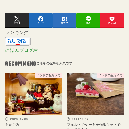
ポスト
シェア
はてブ
送る
Pocket
ランキング
にほんブログ村
RECOMMEND
インドア生活メモ
インドア生活メモ
2025.04.05
2021.12.07
ちかごろ
フェルトでケーキを作るキットで