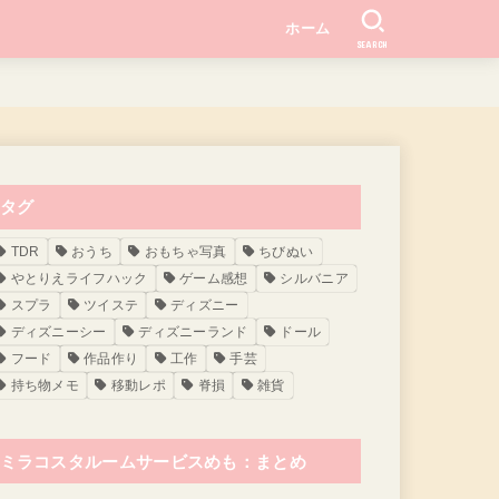
ホーム
SEARCH
タグ
TDR
おうち
おもちゃ写真
ちびぬい
やとりえライフハック
ゲーム感想
シルバニア
スプラ
ツイステ
ディズニー
ディズニーシー
ディズニーランド
ドール
フード
作品作り
工作
手芸
持ち物メモ
移動レポ
脊損
雑貨
ミラコスタルームサービスめも：まとめ