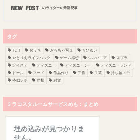
NEW POST
タグ
TDR
おうち
おもちゃ写真
ちびぬい
やとりえライフハック
ゲーム感想
シルバニア
スプラ
ツイステ
ディズニー
ディズニーシー
ディズニーランド
ドール
フード
作品作り
工作
手芸
持ち物メモ
移動レポ
脊損
雑貨
ミラコスタルームサービスめも：まとめ