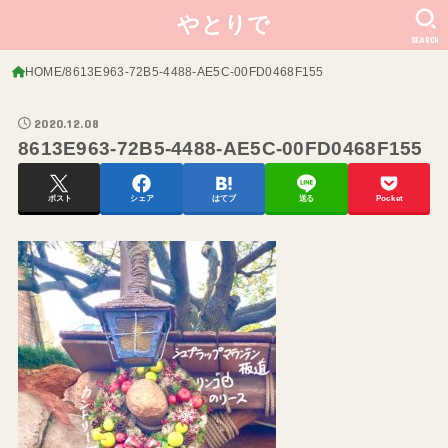
やとりで
SEARCH
HOME
8613E963-72B5-4488-AE5C-00FD0468F155
2020.12.08
8613E963-72B5-4488-AE5C-00FD0468F155
ポスト
シェア
はてブ
送る
Pocket