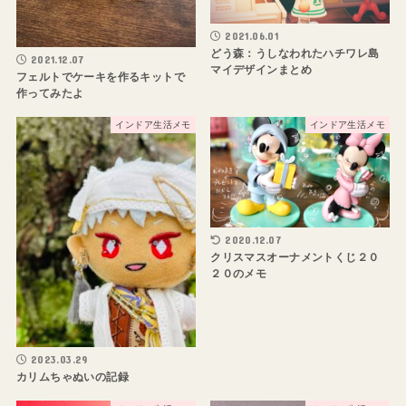
2021.06.01
どう森：うしなわれたハチワレ島
2021.12.07
マイデザインまとめ
フェルトでケーキを作るキットで
作ってみたよ
インドア生活メモ
インドア生活メモ
2020.12.07
クリスマスオーナメントくじ２０
２０のメモ
2023.03.29
カリムちゃぬいの記録